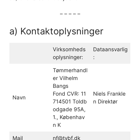
– – – – –
a) Kontaktoplysninger
Virksomheds
Dataansvarlig
oplysninger:
:
Tømmerhandl
er Vilhelm
Bangs
Fond CVR: 11
Niels Frankle
Navn
714501 Toldb
n Direktør
odgade 95A,
1., Københav
n K
Mail
nf@tvbf.dk